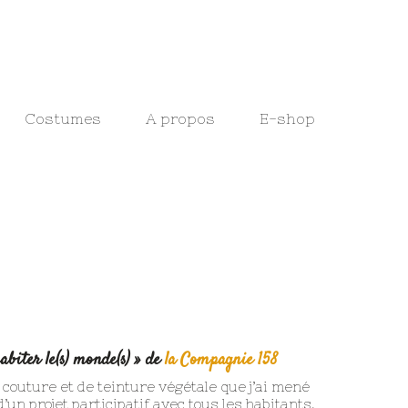
Costumes
A propos
E-shop
biter le(s) monde(s) »
de
la Compagnie 158
 couture et de teinture végétale que j’ai mené
’un projet participatif avec tous les habitants.